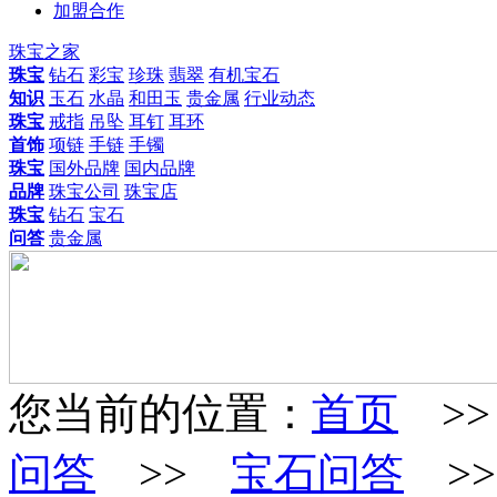
加盟合作
珠宝之家
珠宝
钻石
彩宝
珍珠
翡翠
有机宝石
知识
玉石
水晶
和田玉
贵金属
行业动态
珠宝
戒指
吊坠
耳钉
耳环
首饰
项链
手链
手镯
珠宝
国外品牌
国内品牌
品牌
珠宝公司
珠宝店
珠宝
钻石
宝石
问答
贵金属
您当前的位置：
首页
>
问答
>>
宝石问答
>