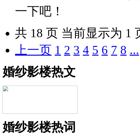
一下吧！
共
18
页 当前显示为 1 
上一页
1
2
3
4
5
6
7
8
...
婚纱影楼热文
婚纱影楼热词