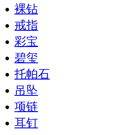
裸钻
戒指
彩宝
碧玺
托帕石
吊坠
项链
耳钉