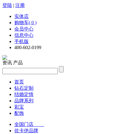
登陆
|
注册
实体店
购物车( 0 )
会员中心
信息中心
手机版
400-602-0199
资讯
产品
首页
钻石定制
结婚定情
品牌系列
彩宝
配饰
全国门店
佐卡伊品牌