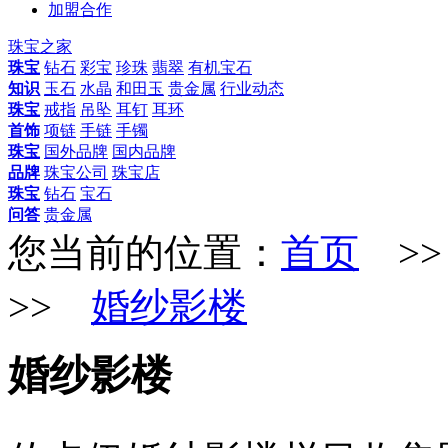
加盟合作
珠宝之家
珠宝
钻石
彩宝
珍珠
翡翠
有机宝石
知识
玉石
水晶
和田玉
贵金属
行业动态
珠宝
戒指
吊坠
耳钉
耳环
首饰
项链
手链
手镯
珠宝
国外品牌
国内品牌
品牌
珠宝公司
珠宝店
珠宝
钻石
宝石
问答
贵金属
您当前的位置：
首页
>
>>
婚纱影楼
婚纱影楼