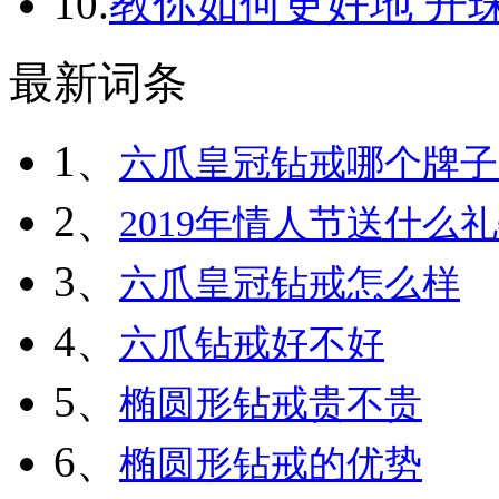
10.
教你如何更好地 开
最新词条
1、
六爪皇冠钻戒哪个牌子
2、
2019年情人节送什么
3、
六爪皇冠钻戒怎么样
4、
六爪钻戒好不好
5、
椭圆形钻戒贵不贵
6、
椭圆形钻戒的优势