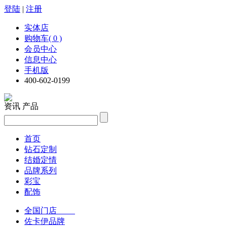
登陆
|
注册
实体店
购物车( 0 )
会员中心
信息中心
手机版
400-602-0199
资讯
产品
首页
钻石定制
结婚定情
品牌系列
彩宝
配饰
全国门店
佐卡伊品牌