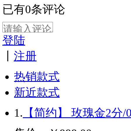
已有
0
条评论
登陆
丨
注册
热销款式
新近款式
1.
【简约】 玫瑰金2分/