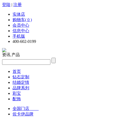
登陆
|
注册
实体店
购物车( 0 )
会员中心
信息中心
手机版
400-602-0199
资讯
产品
首页
钻石定制
结婚定情
品牌系列
彩宝
配饰
全国门店
佐卡伊品牌