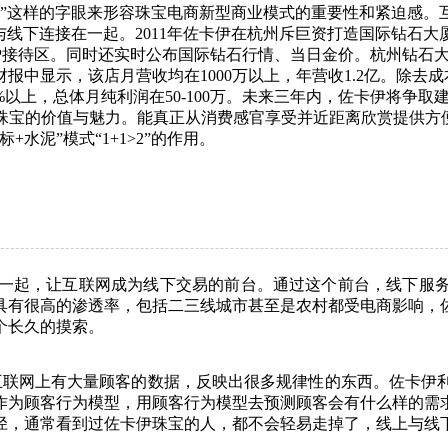
”这样的字眼来形容珠宝电商新型商业模式的重要性和紧迫感。
)营销模式，将线上与线下连接在一起。2011年佐卡伊在杭州斥巨资打
IP接待区。同时还实时公布国际钻石行情、当日金价。杭州钻石
中显示，该店月营收均在1000万以上，年营收1.2亿。除去
以上，总体月纯利润在50-100万。未来三年内，佐卡伊将争取建
是珠宝的价值与魅力。能真正从消费感官享受并近距离欣赏提供方
水泥”模式“1+1>2”的作用。
与互联网结合在一起，让互联网成为线下交易的前台。通过这个前台，
具有很高的渗透率，包括二三线城市甚至是农村都受电商影响，佐
个长久的摸索。
互联网上有大量顾客的数据，反映出很多规律性的东西。佐卡伊
作为顾客行为模型，用顾客行为模型去预测顾客会有什么样的需
径，通常看到过佐卡伊珠宝的人，都不会轻易走掉了，线上与线