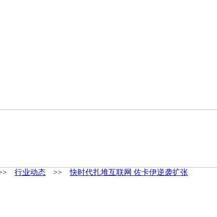
>>
行业动态
>>
快时代扎堆互联网 佐卡伊逆袭扩张