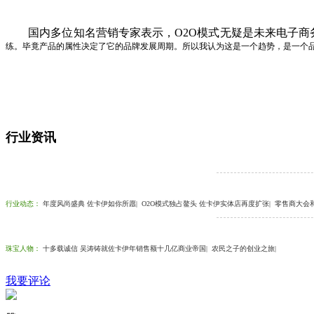
国内多位知名营销专家表示，O2O模式无疑是未来电子商
练。毕竟产品的属性决定了它的品牌发展周期。所以我认为这是一个趋势，是一个
行业资讯
行业动态
：
年度风尚盛典 佐卡伊如你所愿
|
O2O模式独占鳌头 佐卡伊实体店再度扩张
|
零售商大会
珠宝人物
：
十多载诚信 吴涛铸就佐卡伊年销售额十几亿商业帝国
|
农民之子的创业之旅
|
我要评论