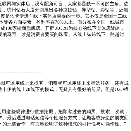
互联网与实体店，没有配角可言，大家都是缺一不可的主角。佐
造国际钻石大厦，杭州钻石大厦分别展出各种克拉钻、异型钻、彩钻等，还细
大厦是佐卡伊进军线下实体店重要的一步。它不仅是全国一二线
成本等各方面要素，盈利率在70%以上。而分布在全国一线城市
成100家街面旗舰店。开辟以O2O为核心的线下实体店战略，
便的珠宝，才是消费者要买的珠宝。从线上纵跨线下，跨越时
线下服务就可以用线上来揽客，消费者可以用线上来筛选服务，还有成
卡伊的线上加线下的模式，无疑具有很好的前景。但是O2O模
利用这些规律进行数据挖掘，把顾客过去的购买、搜索、收藏，
求。最后通过电话短信等个性服务方式，让顾客或身边的朋友回
下的无缝合作，有力地说明了这种模式的可行性与可操作性。”