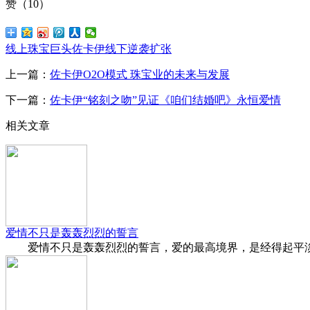
赞（
10
）
线上珠宝巨头佐卡伊线下逆袭扩张
上一篇：
佐卡伊O2O模式 珠宝业的未来与发展
下一篇：
佐卡伊“铭刻之吻”见证《咱们结婚吧》永恒爱情
相关文章
爱情不只是轰轰烈烈的誓言
爱情不只是轰轰烈烈的誓言，爱的最高境界，是经得起平