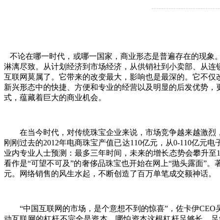
不论在哪一时代，或哪一国家，商业形态是普遍存在的现象。
淋漓尽致。从计划经济到市场经济，从供销社到小卖部、从连
互联网莫属了。它带来的改变最大，影响也是最深的。它不仅
新兴形态中的快捷、方便和专业的经营以及明显的后发优势，
式，蕴藏着巨大的商业机会。
在当今时代，对传统珠宝企业来说，市场竞争越来越激烈，
刚刚过去的2012年电商珠宝产值已达110亿元，从0-11
业内专业人士预测：最多三年时间，未来的增长态势会攀升至1
看作是“可望不可及”的奢侈品珠宝也开始在网上“抛头露面”
元。网络销售的风生水起，不断创造了百万单笔成交额神话。
“中国互联网的市场，是个意想不到的惊喜”，佐卡伊CEO
动互联网的杠杆不完全是资本，哪怕资本这根杠杆足够长，足