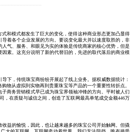
方式和模式都发生了巨大的变化，使得这种商业形态更加凸显得
引导着各个企业发展的方向。要说变化最大并以速度取胜的，非
的人气、服务、和眼见为实的体验是传统商家的核心优势，但是
要因素。这充分说明了新的代替旧的，先进的取代落后的商业模
导下，传统珠宝商纷纷开展起了线上业务。据权威数据统计：
是网络购物从虚拟到实物再到贵重珠宝等产品的一个重要性转折点。
C电子商务营销模式早已成为珠宝界领袖冲锋的方向。平时被人们
司，在质疑与诚信之间，创造了互联网最高单笔成交金额446万
效收益的愉悦，因此，也让越来越多的珠宝公司开始触网。但撬
通广大的互联网。互联网牵动着世界，我们无法阻挡，唯有接受