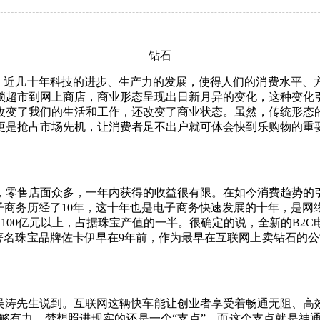
钻石
近几十年科技的进步、生产力的发展，使得人们的消费水平、
锁超市到网上商店，商业形态呈现出日新月异的变化，这种变化
改变了我们的生活和工作，还改变了商业状态。虽然，传统形态
更是抢占市场先机，让消费者足不出户就可体会快到乐购物的重
零售店面众多，一年内获得的收益很有限。在如今消费趋势的引
0亿元电子商务历经了10年，这十年也是电子商务快速发展的十年，
100亿元以上，占据珠宝产值的一半。很确定的说，全新的B2
。著名珠宝品牌佐卡伊早在9年前，作为最早在互联网上卖钻石的公
吴涛先生说到。互联网这辆快车能让创业者享受着畅通无阻、高
够有力，梦想照进现实的还是一个“支点”。而这个支点就是神