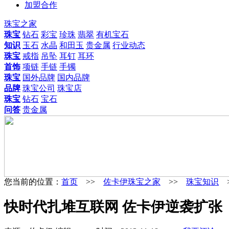
加盟合作
珠宝之家
珠宝
钻石
彩宝
珍珠
翡翠
有机宝石
知识
玉石
水晶
和田玉
贵金属
行业动态
珠宝
戒指
吊坠
耳钉
耳环
首饰
项链
手链
手镯
珠宝
国外品牌
国内品牌
品牌
珠宝公司
珠宝店
珠宝
钻石
宝石
问答
贵金属
您当前的位置：
首页
>>
佐卡伊珠宝之家
>>
珠宝知识
快时代扎堆互联网 佐卡伊逆袭扩张