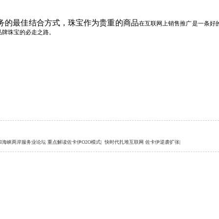
务的最佳结合方式，珠宝作为贵重的商品
在互联网上销售推广是一条好
品牌珠宝的必走之路。
和海峡两岸服务业论坛 重点解读佐卡伊O2O模式
|
快时代扎堆互联网 佐卡伊逆袭扩张
|