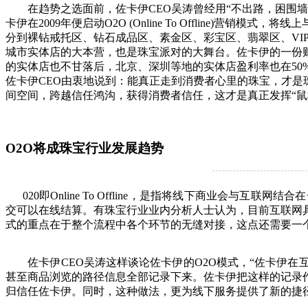
在趋势之选面前，佐卡伊CEO吴涛曾经用“不出路，困围墙
卡伊在2009年便启动O2O (Online To Offline
分到裸钻戒托区、钻石成品区、素金区、彩宝区、翡翠区、V
城市实体店的大本营，也是珠宝派对的大舞台。佐卡伊的一份财报
的实体店也不甘落后，北京、深圳等地的实体店盈利率也在50%
佐卡伊CEO由衷地说到：能真正走到消费者心里的珠宝，才
间空间，跨越信任鸿沟，获得消费者信任，这才是真正发挥“鼠标+
O2O将成珠宝行业发展趋势
020即Online To Offline，是指将线下商业会
交可以在线结算。有珠宝行业业内分析人士认为，目前互联网
式的重点在于整个流程中各个环节的无缝对接，这点还需要一
佐卡伊CEO吴涛这样谈论佐卡伊的O2O模式，“佐卡伊在
甚至商品浏览的路径信息全部记录下来。佐卡伊把这样的记录
归信任佐卡伊。同时，这种做法，更为线下服务提供了新的捷