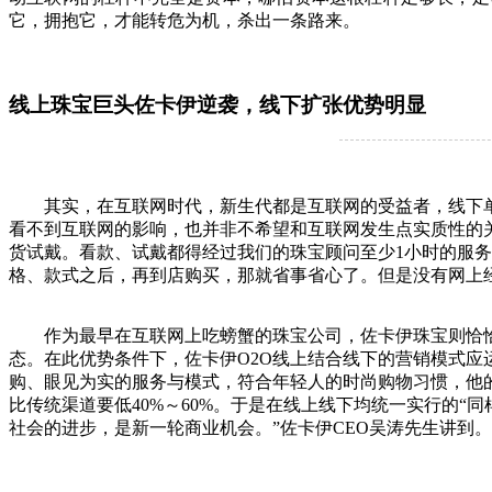
它，拥抱它，才能转危为机，杀出一条路来。
线上珠宝巨头佐卡伊逆袭，线下扩张优势明显
其实，在互联网时代，新生代都是互联网的受益者，线下单枪
看不到互联网的影响，也并非不希望和互联网发生点实质性的
货试戴。看款、试戴都得经过我们的珠宝顾问至少1小时的服
格、款式之后，再到店购买，那就省事省心了。但是没有网上经
作为最早在互联网上吃螃蟹的珠宝公司，佐卡伊珠宝则恰恰相
态。在此优势条件下，佐卡伊O2O线上结合线下的营销模式应
购、眼见为实的服务与模式，符合年轻人的时尚购物习惯，他
比传统渠道要低40%～60%。于是在线上线下均统一实行的“
社会的进步，是新一轮商业机会。”佐卡伊CEO吴涛先生讲到。